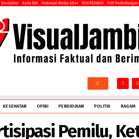
Disclaimer
Kode Etik
Pedoman Media Siber
BOX REDAKSI
SOP Perlindungan
KESEHATAN
OPINI
PENDIDIKAN
POLITIK
RAGAM
tisipasi Pemilu, K