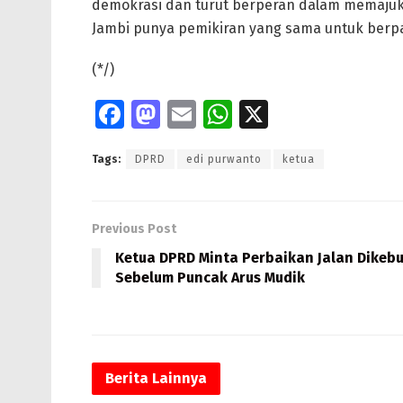
demokrasi dan turut berperan dalam memajuk
Jambi punya pemikiran yang sama untuk berpart
(*/)
Fa
M
E
W
X
ce
as
m
h
Tags:
DPRD
edi purwanto
ketua
b
to
ai
at
o
d
l
s
o
o
A
Previous Post
k
n
p
Ketua DPRD Minta Perbaikan Jalan Dikebu
Sebelum Puncak Arus Mudik
p
Berita
Lainnya