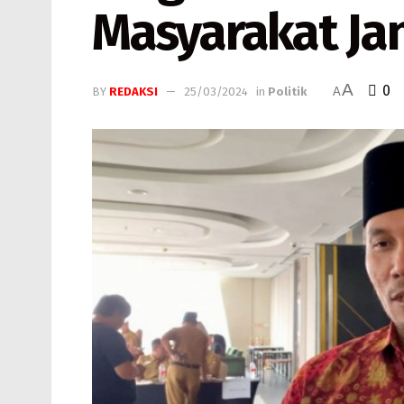
Masyarakat Ja
A
0
BY
REDAKSI
25/03/2024
in
Politik
A