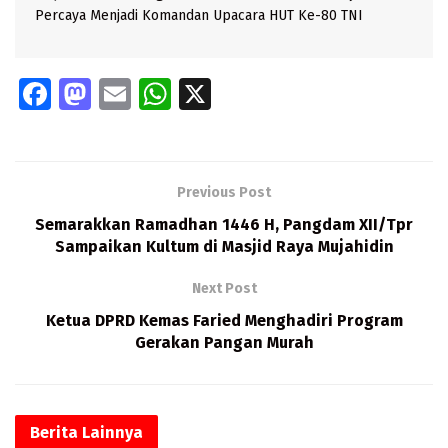
Percaya Menjadi Komandan Upacara HUT Ke-80 TNI
Fa
M
E
W
X
ce
as
m
h
b
to
ai
at
o
d
l
s
Previous Post
o
o
A
Semarakkan Ramadhan 1446 H, Pangdam XII/Tpr
k
n
p
Sampaikan Kultum di Masjid Raya Mujahidin
p
Next Post
Ketua DPRD Kemas Faried Menghadiri Program
Gerakan Pangan Murah
Berita
Lainnya