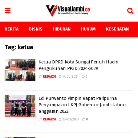
BERITA
BISNIS
HIBURAN
HUKUM
KESEHATAN
Tag:
ketua
Ketua DPRD Kota Sungai Penuh Hadiri
Pengukuhan PP3D 2024-2029
BY
REDAKSI
17/05/2024
0
Edi Purwanto Pimpin Rapat Paripurna
Penyampaian LKPJ Gubernur Jambi tahun
anggaran 2023.
BY
REDAKSI
28/03/2024
0