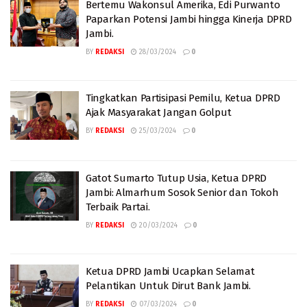
Bertemu Wakonsul Amerika, Edi Purwanto
Paparkan Potensi Jambi hingga Kinerja DPRD
Jambi.
BY
REDAKSI
28/03/2024
0
Tingkatkan Partisipasi Pemilu, Ketua DPRD
Ajak Masyarakat Jangan Golput
BY
REDAKSI
25/03/2024
0
Gatot Sumarto Tutup Usia, Ketua DPRD
Jambi: Almarhum Sosok Senior dan Tokoh
Terbaik Partai.
BY
REDAKSI
20/03/2024
0
Ketua DPRD Jambi Ucapkan Selamat
Pelantikan Untuk Dirut Bank Jambi.
BY
REDAKSI
07/03/2024
0