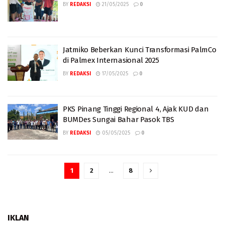
BY
REDAKSI
21/05/2025
0
Jatmiko Beberkan Kunci Transformasi PalmCo
di Palmex Internasional 2025
BY
REDAKSI
17/05/2025
0
PKS Pinang Tinggi Regional 4, Ajak KUD dan
BUMDes Sungai Bahar Pasok TBS
BY
REDAKSI
05/05/2025
0
1
2
…
8
IKLAN