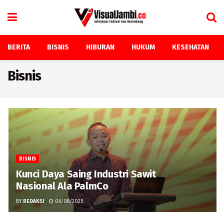
BERITA
BISNIS
HIBURAN
HUKUM
KESEHATAN
Bisnis
BISNIS
Kunci Daya Saing Industri Sawit
Nasional Ala PalmCo
BY
REDAKSI
06/08/2025