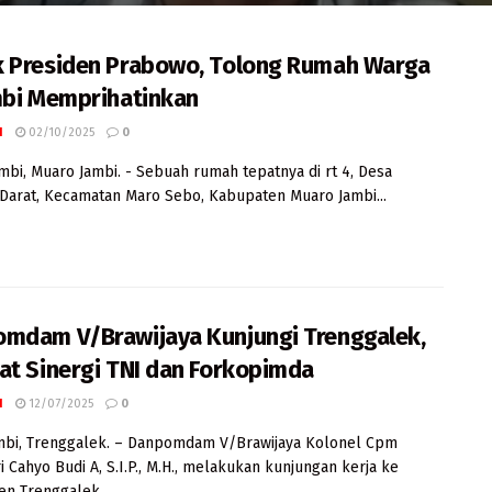
 Presiden Prabowo, Tolong Rumah Warga
mbi Memprihatinkan
I
02/10/2025
0
ambi, Muaro Jambi. - Sebuah rumah tepatnya di rt 4, Desa
arat, Kecamatan Maro Sebo, Kabupaten Muaro Jambi...
mdam V/Brawijaya Kunjungi Trenggalek,
at Sinergi TNI dan Forkopimda
I
12/07/2025
0
mbi, Trenggalek. – Danpomdam V/Brawijaya Kolonel Cpm
i Cahyo Budi A, S.I.P., M.H., melakukan kunjungan kerja ke
n Trenggalek,...