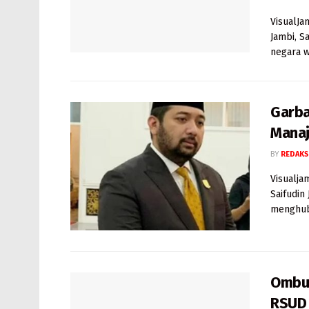
VisualJa
Jambi, S
negara w
Garba
Manaj
BY
REDAKS
Visualja
Saifudin
menghub
Ombud
RSUD 