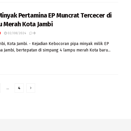
Minyak Pertamina EP Muncrat Tercecer di
 Merah Kota Jambi
I
02/08/2024
0
mbi, Kota Jambi. - Kejadian Kebocoran pipa minyak milik EP
a Jambi, bertepatan di simpang 4 lampu merah Kota baru...
…
4