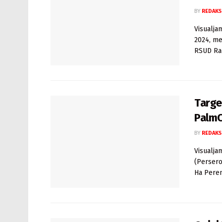
BY
REDAKS
Visualja
2024, me
RSUD Rad
Targe
PalmC
BY
REDAKS
Visualja
(Persero
Ha Perem