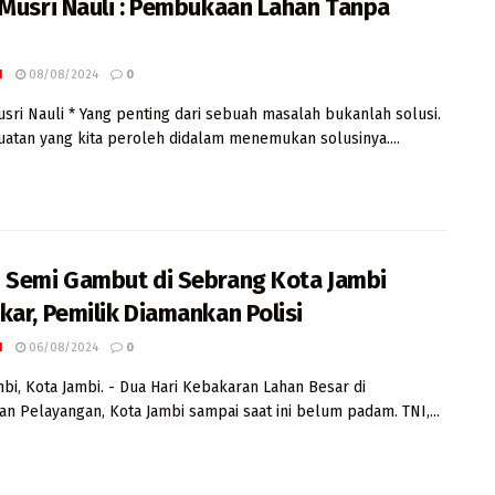
 Musri Nauli : Pembukaan Lahan Tanpa
I
08/08/2024
0
usri Nauli * Yang penting dari sebuah masalah bukanlah solusi.
uatan yang kita peroleh didalam menemukan solusinya....
 Semi Gambut di Sebrang Kota Jambi
kar, Pemilik Diamankan Polisi
I
06/08/2024
0
mbi, Kota Jambi. - Dua Hari Kebakaran Lahan Besar di
n Pelayangan, Kota Jambi sampai saat ini belum padam. TNI,...