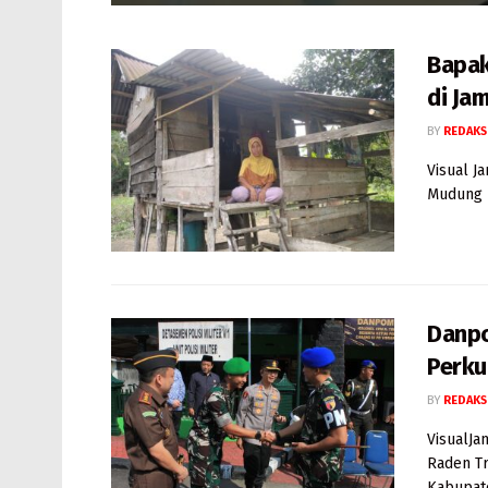
Bapak
di Ja
BY
REDAKS
Visual J
Mudung D
Danpo
Perku
BY
REDAKS
VisualJa
Raden Tr
Kabupate