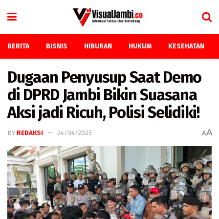
BERITA
BISNIS
HIBURAN
HUKUM
KESEHATAN
Dugaan Penyusup Saat Demo
di DPRD Jambi Bikin Suasana
Aksi jadi Ricuh, Polisi Selidiki!
A
BY
REDAKSI
24/04/2025
A