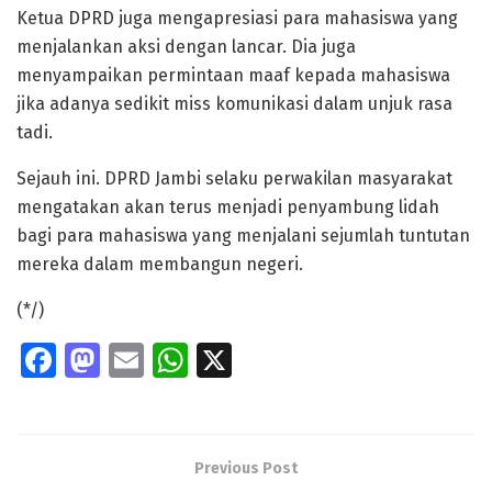
Ketua DPRD juga mengapresiasi para mahasiswa yang
menjalankan aksi dengan lancar. Dia juga
menyampaikan permintaan maaf kepada mahasiswa
jika adanya sedikit miss komunikasi dalam unjuk rasa
tadi.
Sejauh ini. DPRD Jambi selaku perwakilan masyarakat
mengatakan akan terus menjadi penyambung lidah
bagi para mahasiswa yang menjalani sejumlah tuntutan
mereka dalam membangun negeri.
(*/)
Fa
M
E
W
X
ce
as
m
h
b
to
ai
at
o
d
l
s
Previous Post