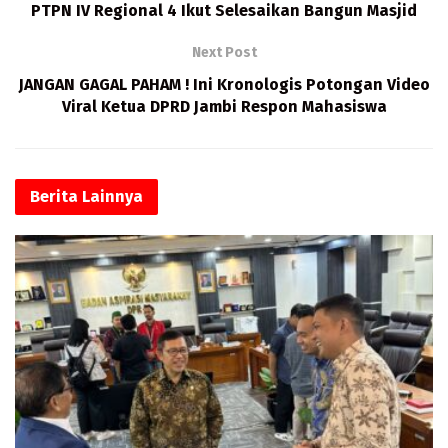
o
o
A
PTPN IV Regional 4 Ikut Selesaikan Bangun Masjid
k
n
p
Next Post
p
JANGAN GAGAL PAHAM ! Ini Kronologis Potongan Video
Viral Ketua DPRD Jambi Respon Mahasiswa
Berita
Lainnya