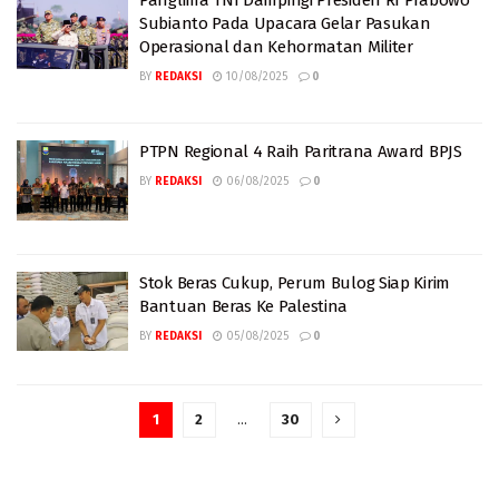
Panglima TNI Dampingi Presiden RI Prabowo
Subianto Pada Upacara Gelar Pasukan
Operasional dan Kehormatan Militer
BY
REDAKSI
10/08/2025
0
PTPN Regional 4 Raih Paritrana Award BPJS
BY
REDAKSI
06/08/2025
0
Stok Beras Cukup, Perum Bulog Siap Kirim
Bantuan Beras Ke Palestina
BY
REDAKSI
05/08/2025
0
1
2
…
30