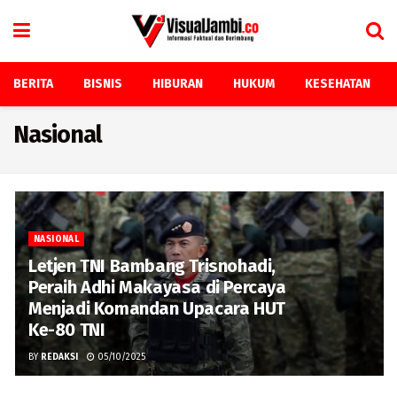
BERITA
BISNIS
HIBURAN
HUKUM
KESEHATAN
Nasional
NASIONAL
Letjen TNI Bambang Trisnohadi,
Peraih Adhi Makayasa di Percaya
Menjadi Komandan Upacara HUT
Ke-80 TNI
BY
REDAKSI
05/10/2025