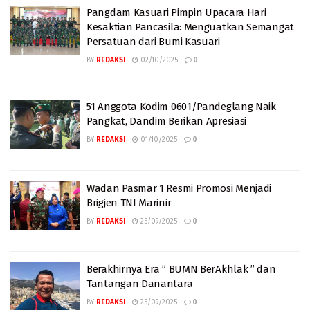
Pangdam Kasuari Pimpin Upacara Hari
Kesaktian Pancasila: Menguatkan Semangat
Persatuan dari Bumi Kasuari
BY
REDAKSI
02/10/2025
0
51 Anggota Kodim 0601/Pandeglang Naik
Pangkat, Dandim Berikan Apresiasi
BY
REDAKSI
01/10/2025
0
Wadan Pasmar 1 Resmi Promosi Menjadi
Brigjen TNI Marinir
BY
REDAKSI
25/09/2025
0
Berakhirnya Era ” BUMN BerAkhlak ” dan
Tantangan Danantara
BY
REDAKSI
25/09/2025
0