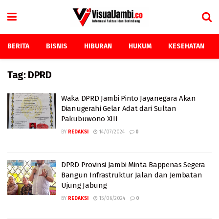
BERITA
BISNIS
HIBURAN
HUKUM
KESEHATAN
Tag:
DPRD
Waka DPRD Jambi Pinto Jayanegara Akan
Dianugerahi Gelar Adat dari Sultan
Pakubuwono XIII
BY
REDAKSI
14/07/2024
0
DPRD Provinsi Jambi Minta Bappenas Segera
Bangun Infrastruktur Jalan dan Jembatan
Ujung Jabung
BY
REDAKSI
15/06/2024
0