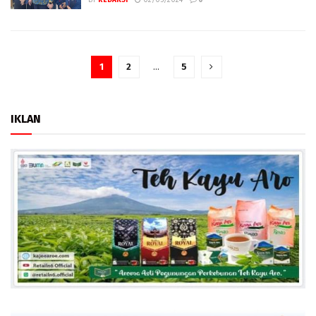
1
2
…
5
IKLAN