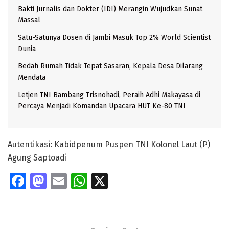
Bakti Jurnalis dan Dokter (IDI) Merangin Wujudkan Sunat
Massal
Satu-Satunya Dosen di Jambi Masuk Top 2% World Scientist
Dunia
Bedah Rumah Tidak Tepat Sasaran, Kepala Desa Dilarang
Mendata
Letjen TNI Bambang Trisnohadi, Peraih Adhi Makayasa di
Percaya Menjadi Komandan Upacara HUT Ke-80 TNI
Autentikasi: Kabidpenum Puspen TNI Kolonel Laut (P)
Agung Saptoadi
Fa
M
E
W
X
ce
as
m
h
b
to
ai
at