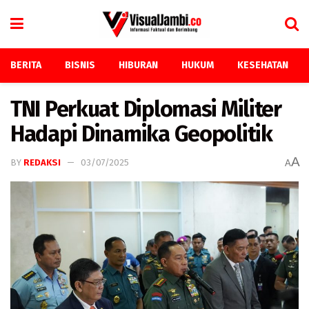
BERITA
BISNIS
HIBURAN
HUKUM
KESEHATAN
TNI Perkuat Diplomasi Militer
Hadapi Dinamika Geopolitik
A
BY
REDAKSI
03/07/2025
A