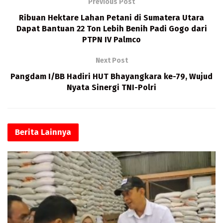
o
d
l
s
Previous Post
o
o
A
Ribuan Hektare Lahan Petani di Sumatera Utara
k
n
p
Dapat Bantuan 22 Ton Lebih Benih Padi Gogo dari
PTPN IV Palmco
p
Next Post
Pangdam I/BB Hadiri HUT Bhayangkara ke-79, Wujud
Nyata Sinergi TNI-Polri
Berita
Lainnya