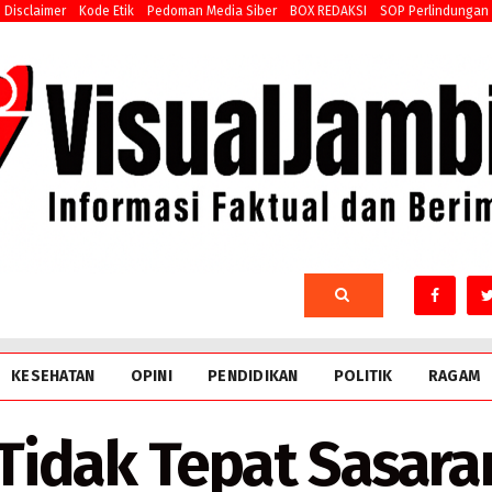
Disclaimer
Kode Etik
Pedoman Media Siber
BOX REDAKSI
SOP Perlindungan
KESEHATAN
OPINI
PENDIDIKAN
POLITIK
RAGAM
idak Tepat Sasaran