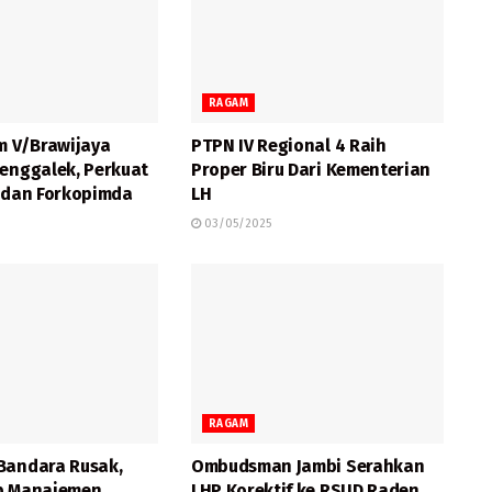
RAGAM
 V/Brawijaya
PTPN IV Regional 4 Raih
renggalek, Perkuat
Proper Biru Dari Kementerian
I dan Forkopimda
LH
03/05/2025
RAGAM
Bandara Rusak,
Ombudsman Jambi Serahkan
p Manajemen
LHP Korektif ke RSUD Raden