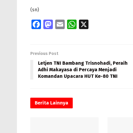
(sn)
Fa
M
E
W
X
ce
as
m
h
b
to
ai
at
o
d
l
s
Previous Post
o
o
A
Letjen TNI Bambang Trisnohadi, Peraih
k
n
p
Adhi Makayasa di Percaya Menjadi
Komandan Upacara HUT Ke-80 TNI
p
Berita
Lainnya