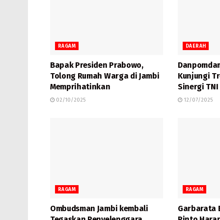
RAGAM
DAERAH
Bapak Presiden Prabowo,
Danpomdam
Tolong Rumah Warga di Jambi
Kunjungi T
Memprihatinkan
Sinergi TN
02/10/2025
12/07/2025
RAGAM
RAGAM
Ombudsman Jambi kembali
Garbarata 
Tegaskan Penyelenggara
Pinto Hara