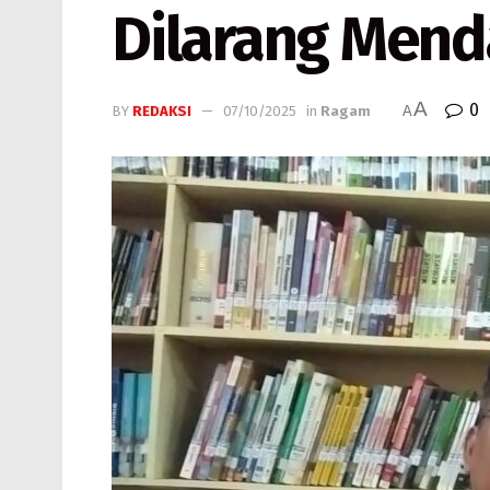
Dilarang Mend
A
0
BY
REDAKSI
07/10/2025
in
Ragam
A