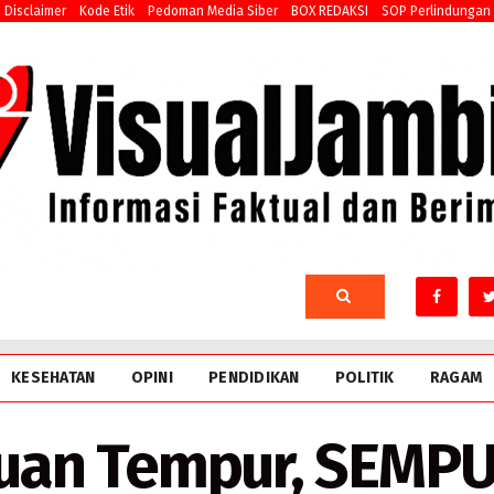
Disclaimer
Kode Etik
Pedoman Media Siber
BOX REDAKSI
SOP Perlindungan
KESEHATAN
OPINI
PENDIDIKAN
POLITIK
RAGAM
an Tempur, SEMPU 