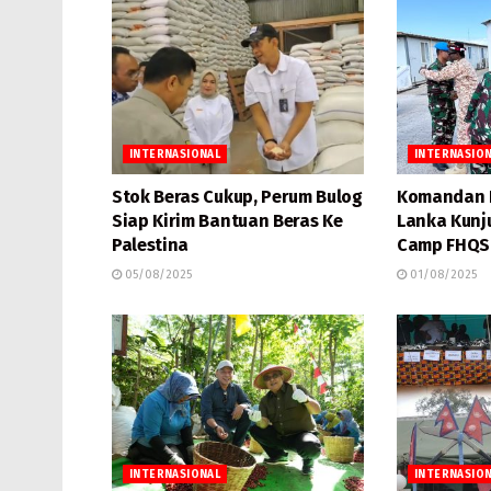
INTERNASIONAL
INTERNASIO
Stok Beras Cukup, Perum Bulog
Komandan K
Siap Kirim Bantuan Beras Ke
Lanka Kunj
Palestina
Camp FHQS
05/08/2025
01/08/2025
INTERNASIONAL
INTERNASIO