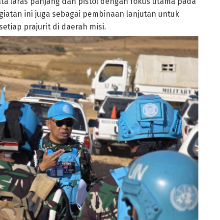
ta laras panjang dan pistol dengan fokus utama pada
iatan ini juga sebagai pembinaan lanjutan untuk
iap prajurit di daerah misi.