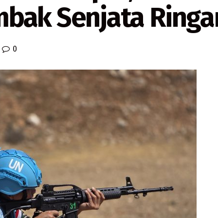
bak Senjata Ringa
0