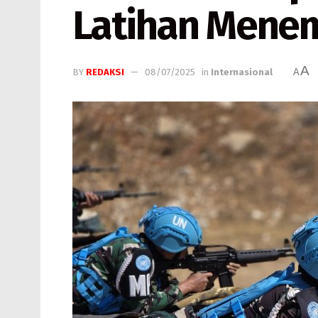
Latihan Menem
A
BY
REDAKSI
08/07/2025
in
Internasional
A