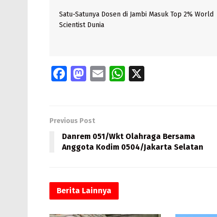
Satu-Satunya Dosen di Jambi Masuk Top 2% World
Scientist Dunia
Fa
M
E
W
X
ce
as
m
h
b
to
ai
at
o
d
l
s
Previous Post
o
o
A
Danrem 051/Wkt Olahraga Bersama
k
n
p
Anggota Kodim 0504/Jakarta Selatan
p
Berita
Lainnya