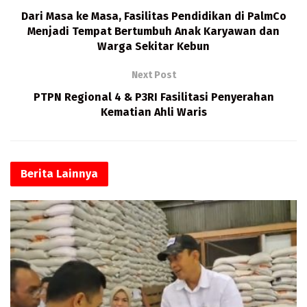
o
o
A
Dari Masa ke Masa, Fasilitas Pendidikan di PalmCo
k
n
p
Menjadi Tempat Bertumbuh Anak Karyawan dan
Warga Sekitar Kebun
p
Next Post
PTPN Regional 4 & P3RI Fasilitasi Penyerahan
Kematian Ahli Waris
Berita
Lainnya