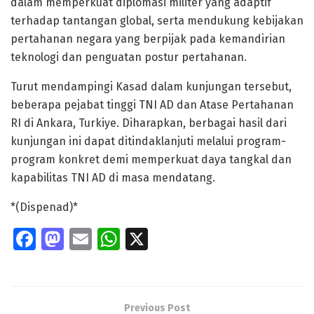
dalam memperkuat diplomasi militer yang adaptif
terhadap tantangan global, serta mendukung kebijakan
pertahanan negara yang berpijak pada kemandirian
teknologi dan penguatan postur pertahanan.
Turut mendampingi Kasad dalam kunjungan tersebut,
beberapa pejabat tinggi TNI AD dan Atase Pertahanan
RI di Ankara, Turkiye. Diharapkan, berbagai hasil dari
kunjungan ini dapat ditindaklanjuti melalui program-
program konkret demi memperkuat daya tangkal dan
kapabilitas TNI AD di masa mendatang.
*(Dispenad)*
Fa
M
E
W
X
ce
as
m
h
b
to
ai
at
o
d
l
s
Previous Post