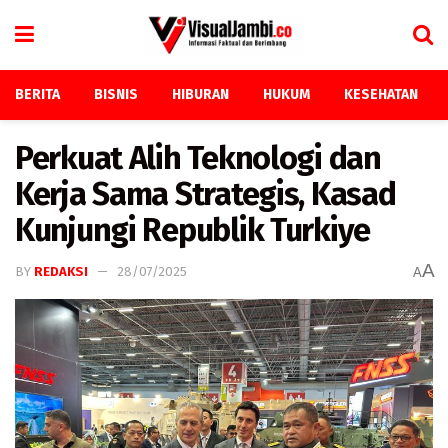
BERITA
BISNIS
HIBURAN
HUKUM
KESEHATAN
Perkuat Alih Teknologi dan
Kerja Sama Strategis, Kasad
Kunjungi Republik Turkiye
A
BY
REDAKSI
28/07/2025
A