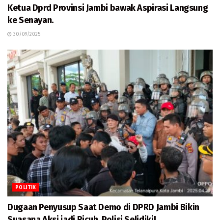
Ketua Dprd Provinsi Jambi bawak Aspirasi Langsung
ke Senayan.
30/09/2025
POLITIK
Dugaan Penyusup Saat Demo di DPRD Jambi Bikin
Suasana Aksi jadi Ricuh, Polisi Selidiki!