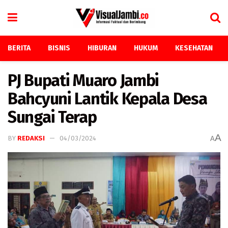
BERITA
BISNIS
HIBURAN
HUKUM
KESEHATAN
PJ Bupati Muaro Jambi
Bahcyuni Lantik Kepala Desa
Sungai Terap
A
BY
REDAKSI
04/03/2024
A