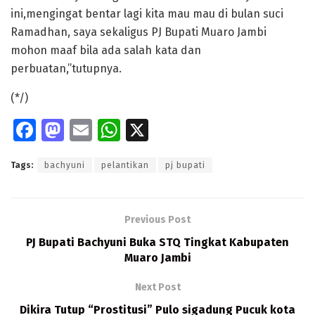
ini,mengingat bentar lagi kita mau mau di bulan suci
Ramadhan, saya sekaligus PJ Bupati Muaro Jambi
mohon maaf bila ada salah kata dan
perbuatan,”tutupnya.
(*/)
Fa
M
E
W
X
ce
as
m
h
Tags:
bachyuni
pelantikan
pj bupati
b
to
ai
at
o
d
l
s
o
o
A
Previous Post
k
n
p
PJ Bupati Bachyuni Buka STQ Tingkat Kabupaten
Muaro Jambi
p
Next Post
Dikira Tutup “Prostitusi” Pulo sigadung Pucuk kota