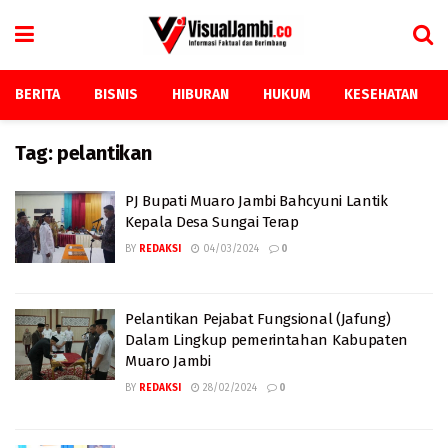
BERITA
BISNIS
HIBURAN
HUKUM
KESEHATAN
Tag:
pelantikan
PJ Bupati Muaro Jambi Bahcyuni Lantik
Kepala Desa Sungai Terap
BY
REDAKSI
04/03/2024
0
Pelantikan Pejabat Fungsional (Jafung)
Dalam Lingkup pemerintahan Kabupaten
Muaro Jambi
BY
REDAKSI
28/02/2024
0