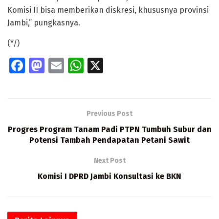
Komisi II bisa memberikan diskresi, khususnya provinsi
Jambi,” pungkasnya.
(*/)
Fa
M
E
W
X
ce
as
m
h
b
to
ai
at
o
d
l
s
Previous Post
o
o
A
Progres Program Tanam Padi PTPN Tumbuh Subur dan
k
n
p
Potensi Tambah Pendapatan Petani Sawit
p
Next Post
Komisi I DPRD Jambi Konsultasi ke BKN