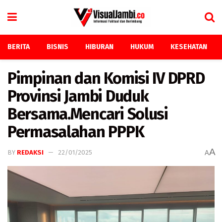
BERITA
BISNIS
HIBURAN
HUKUM
KESEHATAN
Pimpinan dan Komisi IV DPRD
Provinsi Jambi Duduk
Bersama.Mencari Solusi
Permasalahan PPPK
A
BY
REDAKSI
22/01/2025
A