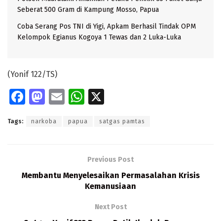
Seberat 500 Gram di Kampung Mosso, Papua
Coba Serang Pos TNI di Yigi, Apkam Berhasil Tindak OPM
Kelompok Egianus Kogoya 1 Tewas dan 2 Luka-Luka
(Yonif 122/TS)
Fa
M
E
W
X
ce
as
m
h
Tags:
narkoba
papua
satgas pamtas
b
to
ai
at
o
d
l
s
o
o
A
Previous Post
k
n
p
Membantu Menyelesaikan Permasalahan Krisis
Kemanusiaan
p
Next Post