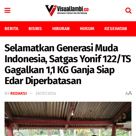
BERITA
BISNIS
HIBURAN
HUKUM
KESEHATAN
Selamatkan Generasi Muda
Indonesia, Satgas Yonif 122/TS
Gagalkan 1,1 KG Ganja Siap
Edar Diperbatasan
A
BY
REDAKSI
29/07/2024
A