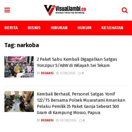
BERITA
BISNIS
HIBURAN
HUKUM
KESEHATAN
Tag:
narkoba
2 Paket Sabu Kembali Digagalkan Satgas
Yonzipur 5/ABW di Wilayah Sei Tekam
BY
REDAKSI
13/08/2024
0
Kembali Berhasil, Personel Satgas Yonif
122/TS Bersama Polsek Muaratami Amankan
Pelaku Pemilik 35 Paket Ganja Seberat 500
Gram di Kampung Mosso, Papua
BY
REDAKSI
03/08/2024
0