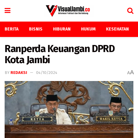
BERITA
BISNIS
HIBURAN
HUKUM
KESEHATAN
Ranperda Keuangan DPRD
Kota Jambi
A
BY
REDAKSI
04/10/2024
A