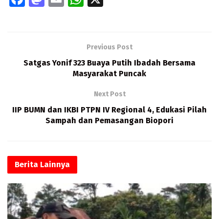
ce
as
m
h
b
to
ai
at
o
d
l
s
Previous Post
o
o
A
Satgas Yonif 323 Buaya Putih Ibadah Bersama
k
n
p
Masyarakat Puncak
p
Next Post
IIP BUMN dan IKBI PTPN IV Regional 4, Edukasi Pilah
Sampah dan Pemasangan Biopori
Berita
Lainnya