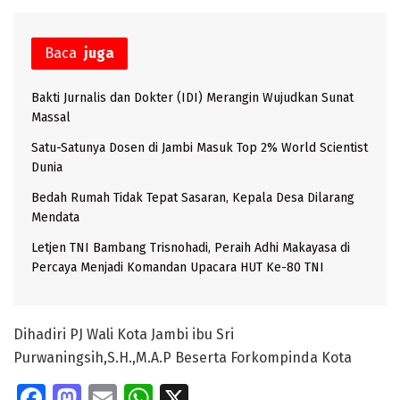
Baca
juga
Bakti Jurnalis dan Dokter (IDI) Merangin Wujudkan Sunat
Massal
Satu-Satunya Dosen di Jambi Masuk Top 2% World Scientist
Dunia
Bedah Rumah Tidak Tepat Sasaran, Kepala Desa Dilarang
Mendata
Letjen TNI Bambang Trisnohadi, Peraih Adhi Makayasa di
Percaya Menjadi Komandan Upacara HUT Ke-80 TNI
Dihadiri PJ Wali Kota Jambi ibu Sri
Purwaningsih,S.H.,M.A.P Beserta Forkompinda Kota
Fa
M
E
W
X