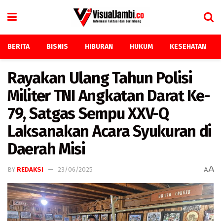
BERITA
BISNIS
HIBURAN
HUKUM
KESEHATAN
Rayakan Ulang Tahun Polisi
Militer TNI Angkatan Darat Ke-
79, Satgas Sempu XXV-Q
Laksanakan Acara Syukuran di
Daerah Misi
A
BY
REDAKSI
23/06/2025
A