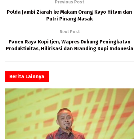
o
d
l
s
Previous Post
o
o
A
Polda Jambi Ziarah ke Makam Orang Kayo Hitam dan
k
n
p
Putri Pinang Masak
p
Next Post
Panen Raya Kopi Ijen, Wapres Dukung Peningkatan
Produktivitas, Hilirisasi dan Branding Kopi Indonesia
Berita
Lainnya