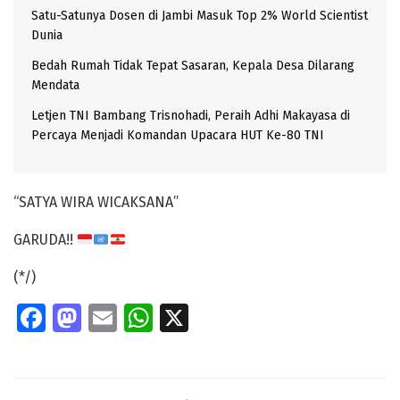
Satu-Satunya Dosen di Jambi Masuk Top 2% World Scientist
Dunia
Bedah Rumah Tidak Tepat Sasaran, Kepala Desa Dilarang
Mendata
Letjen TNI Bambang Trisnohadi, Peraih Adhi Makayasa di
Percaya Menjadi Komandan Upacara HUT Ke-80 TNI
“SATYA WIRA WICAKSANA”
GARUDA!!
(*/)
Fa
M
E
W
X
ce
as
m
h
b
to
ai
at