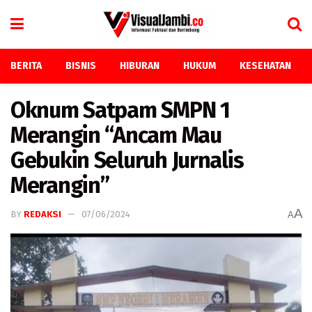
BERITA
BISNIS
HIBURAN
HUKUM
KESEHATAN
Oknum Satpam SMPN 1
Merangin “Ancam Mau
Gebukin Seluruh Jurnalis
Merangin”
A
BY
REDAKSI
07/06/2024
A