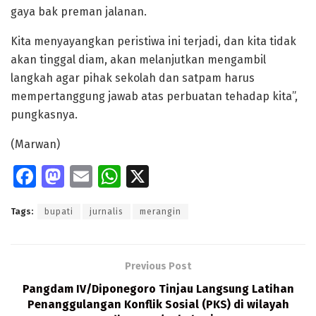
gaya bak preman jalanan.
Kita menyayangkan peristiwa ini terjadi, dan kita tidak
akan tinggal diam, akan melanjutkan mengambil
langkah agar pihak sekolah dan satpam harus
mempertanggung jawab atas perbuatan tehadap kita”,
pungkasnya.
(Marwan)
Fa
M
E
W
X
ce
as
m
h
Tags:
bupati
jurnalis
merangin
b
to
ai
at
o
d
l
s
o
o
A
Previous Post
k
n
p
Pangdam IV/Diponegoro Tinjau Langsung Latihan
Penanggulangan Konflik Sosial (PKS) di wilayah
p