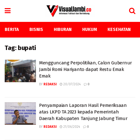
BERITA
BISNIS
HIBURAN
HUKUM
KESEHATAN
Tag:
bupati
Mengguncang Perpolitikan, Calon Gubernur
Jambi Romi Hariyanto dapat Restu Emak
Emak
BY
REDAKSI
20/07/2024
0
Penyampaian Laporan Hasil Pemeriksaan
atas LKPD TA 2023 kepada Pemerintah
Daerah Kabupaten Tanjung Jabung Timur
BY
REDAKSI
21/06/2024
0