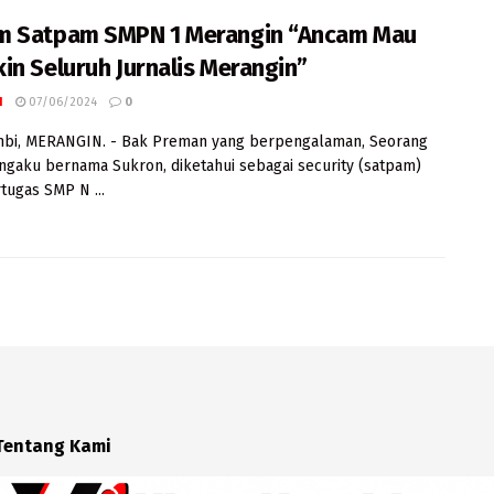
 Satpam SMPN 1 Merangin “Ancam Mau
in Seluruh Jurnalis Merangin”
I
07/06/2024
0
ambi, MERANGIN. - Bak Preman yang berpengalaman, Seorang
gaku bernama Sukron, diketahui sebagai security (satpam)
tugas SMP N ...
Tentang Kami