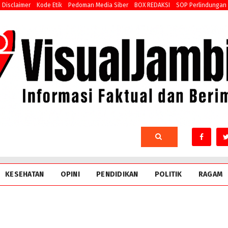
Disclaimer
Kode Etik
Pedoman Media Siber
BOX REDAKSI
SOP Perlindungan
KESEHATAN
OPINI
PENDIDIKAN
POLITIK
RAGAM