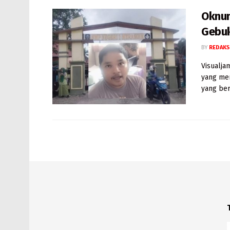
Oknum
Gebuk
BY
REDAKS
Visualj
yang men
yang ber