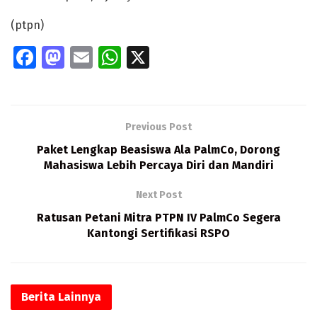
(ptpn)
Fa
M
E
W
X
ce
as
m
h
b
to
ai
at
o
d
l
s
Previous Post
o
o
A
Paket Lengkap Beasiswa Ala PalmCo, Dorong
k
n
p
Mahasiswa Lebih Percaya Diri dan Mandiri
p
Next Post
Ratusan Petani Mitra PTPN IV PalmCo Segera
Kantongi Sertifikasi RSPO
Berita
Lainnya