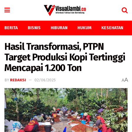
BERITA
BISNIS
HIBURAN
HUKUM
KESEHATAN
Hasil Transformasi, PTPN
Target Produksi Kopi Tertinggi
Mencapai 1.200 Ton
A
BY
REDAKSI
02/06/2025
A