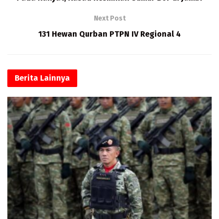
k
n
p
p
Next Post
131 Hewan Qurban PTPN IV Regional 4
Berita
Lainnya