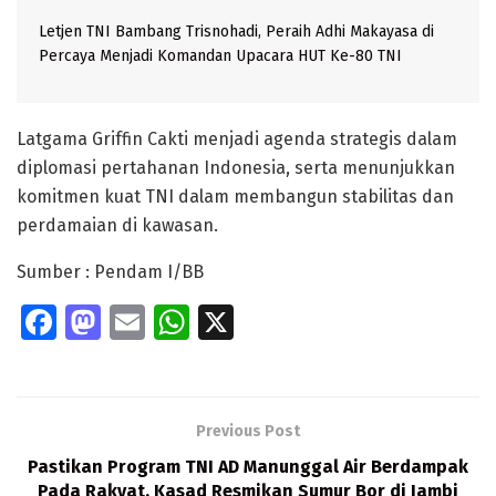
Letjen TNI Bambang Trisnohadi, Peraih Adhi Makayasa di
Percaya Menjadi Komandan Upacara HUT Ke-80 TNI
Latgama Griffin Cakti menjadi agenda strategis dalam
diplomasi pertahanan Indonesia, serta menunjukkan
komitmen kuat TNI dalam membangun stabilitas dan
perdamaian di kawasan.
Sumber : Pendam I/BB
Fa
M
E
W
X
ce
as
m
h
b
to
ai
at
o
d
l
s
Previous Post
o
o
A
Pastikan Program TNI AD Manunggal Air Berdampak
Pada Rakyat, Kasad Resmikan Sumur Bor di Jambi