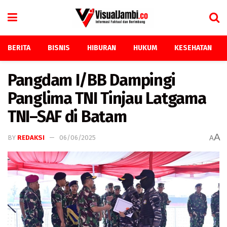
BERITA
BISNIS
HIBURAN
HUKUM
KESEHATAN
Pangdam I/BB Dampingi
Panglima TNI Tinjau Latgama
TNI–SAF di Batam
A
BY
REDAKSI
06/06/2025
A