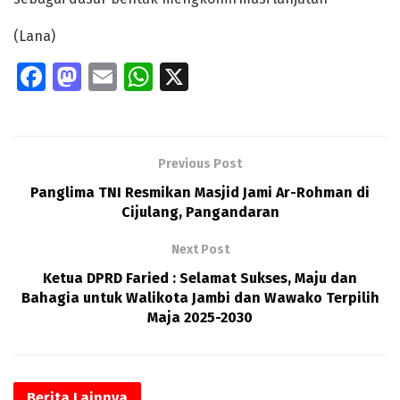
(Lana)
Fa
M
E
W
X
ce
as
m
h
b
to
ai
at
o
d
l
s
Previous Post
o
o
A
Panglima TNI Resmikan Masjid Jami Ar-Rohman di
k
n
p
Cijulang, Pangandaran
p
Next Post
Ketua DPRD Faried : Selamat Sukses, Maju dan
Bahagia untuk Walikota Jambi dan Wawako Terpilih
Maja 2025-2030
Berita
Lainnya