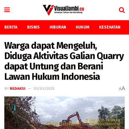
BERITA
BISNIS
HIBURAN
HUKUM
KESEHATAN
Warga dapat Mengeluh,
Diduga Aktivitas Galian Quarry
dapat Untung dan Berani
Lawan Hukum Indonesia
A
BY
REDAKSI
03/03/2025
A