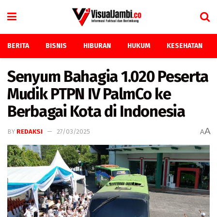
BERITA
BISNIS
HIBURAN
HUKUM
KESEHATAN
Senyum Bahagia 1.020 Peserta
Mudik PTPN IV PalmCo ke
Berbagai Kota di Indonesia
A
BY
REDAKSI
27/03/2025
A