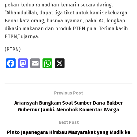
pekan kedua ramadhan kemarin secara daring.
“Alhamdulillah, dapat tiga tiket untuk kami sekeluarga.
Benar kata orang, busnya nyaman, pakai AC, lengkap
dikasih makanan dan produk PTPN pula. Terima kasih
PTPN,” ujarnya.
(PTPN)
Fa
M
E
W
X
ce
as
m
h
b
to
ai
at
o
d
l
s
Previous Post
o
o
A
Ariansyah Bungkam Soal Sumber Dana Bukber
k
n
p
Gubernur Jambi. Menohok Komentar Warga
p
Next Post
Pinto Jayanegara Himbau Masyarakat yang Mudik ke