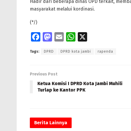
Hadir dari beberapa dinas OPD terkait, memba
masyarakat melalui kordinasi.
(*/)
Fa
M
E
W
X
ce
as
m
h
Tags:
DPRD
DPRD kota jambi
rapenda
b
to
ai
at
o
d
l
s
o
o
A
Previous Post
k
n
p
Ketua Komisi I DPRD Kota Jambi Muhili
Turlap ke Kantor PPK
p
Berita
Lainnya