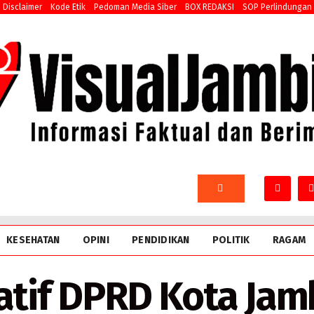
Disclaimer
Kode Etik
Pedoman Media Siber
BOX REDAKSI
SOP Perlindungan
KESEHATAN
OPINI
PENDIDIKAN
POLITIK
RAGAM
atif DPRD Kota Jam