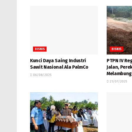
BISNIS
BISNIS
Kunci Daya Saing Industri
PTPN IV Reg
Sawit Nasional Ala PalmCo
Jalan, Per
Melambung
06/08/2025
21/07/2025