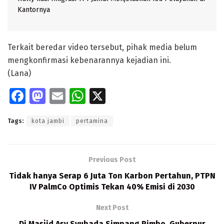
Kantornya
Terkait beredar video tersebut, pihak media belum
mengkonfirmasi kebenarannya kejadian ini.
(Lana)
Fa
M
E
W
X
ce
as
m
h
Tags:
kota jambi
pertamina
b
to
ai
at
o
d
l
s
o
o
A
Previous Post
k
n
p
Tidak hanya Serap 6 Juta Ton Karbon Pertahun, PTPN
IV PalmCo Optimis Tekan 40% Emisi di 2030
p
Next Post
Di Masjid Asy Syuhada Simpang Rimbo, Gubernur