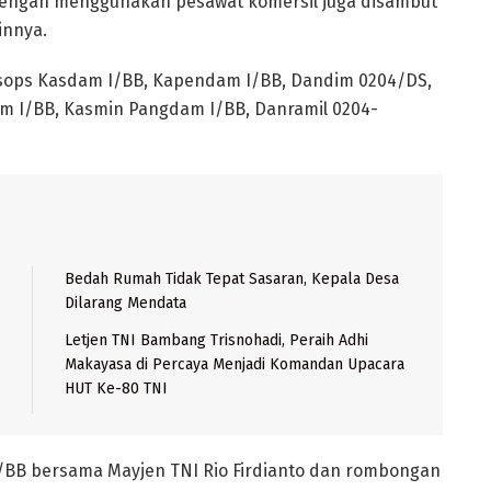
dengan menggunakan pesawat komersil juga disambut
innya.
Asops Kasdam I/BB, Kapendam I/BB, Dandim 0204/DS,
m I/BB, Kasmin Pangdam I/BB, Danramil 0204-
Bedah Rumah Tidak Tepat Sasaran, Kepala Desa
Dilarang Mendata
Letjen TNI Bambang Trisnohadi, Peraih Adhi
Makayasa di Percaya Menjadi Komandan Upacara
HUT Ke-80 TNI
 I/BB bersama Mayjen TNI Rio Firdianto dan rombongan