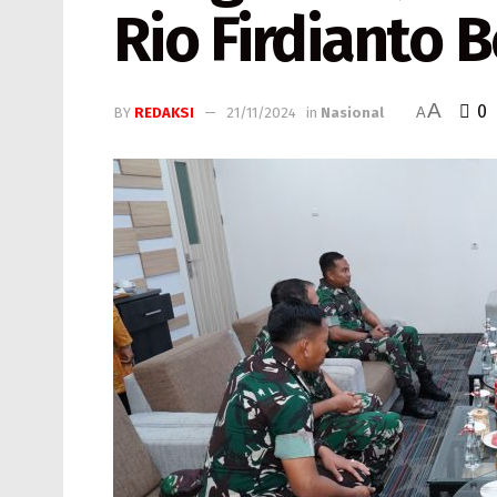
Rio Firdianto B
A
0
BY
REDAKSI
21/11/2024
in
Nasional
A