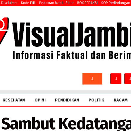
Disclaimer
Kode Etik
Pedoman Media Siber
BOX REDAKSI
SOP Perlindungan
KESEHATAN
OPINI
PENDIDIKAN
POLITIK
RAGAM
 Sambut Kedatanga