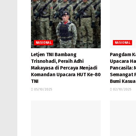
NASIONAL
NASIONAL
Letjen TNI Bambang
Pangdam Ka
Trisnohadi, Peraih Adhi
Upacara Ha
Makayasa di Percaya Menjadi
Pancasila:
Komandan Upacara HUT Ke-80
Semangat P
TNI
Bumi Kasua
05/10/2025
02/10/2025