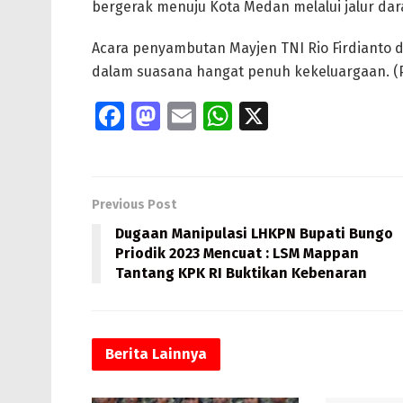
bergerak menuju Kota Medan melalui jalur dar
Acara penyambutan Mayjen TNI Rio Firdianto 
dalam suasana hangat penuh kekeluargaan. 
Fa
M
E
W
X
ce
as
m
h
b
to
ai
at
o
d
l
s
Previous Post
o
o
A
Dugaan Manipulasi LHKPN Bupati Bungo
k
n
p
Priodik 2023 Mencuat : LSM Mappan
Tantang KPK RI Buktikan Kebenaran
p
Berita
Lainnya