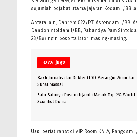
Kedatangan Mayjen Rio bersama ibu di KNIA 
sejumlah pejabat utama jajaran Kodam I/BB la
Antara lain, Danrem 022/PT, Asrendam I/BB, 
Dandeninteldam I/BB, Pabandya Pam Sintelda
23/Beringin beserta isteri masing-masing.
Baca
juga
Bakti Jurnalis dan Dokter (IDI) Merangin Wujudkan
Sunat Massal
Satu-Satunya Dosen di Jambi Masuk Top 2% World
Scientist Dunia
Usai beristirahat di VIP Room KNIA, Pangdam