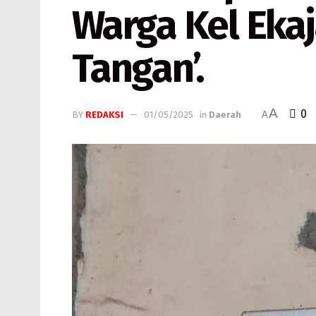
Warga Kel Ekaj
Tangan’.
A
0
BY
REDAKSI
01/05/2025
in
Daerah
A