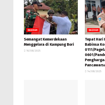
DAERAH
DAERAH
Semangat Kemerdekaan
Tepat Hari
Menggelora di Kampung Bori
Babinsa Ko
0111/Pagel
16/08/2025
0601/Pande
Pengharga
Pancawars
14/08/2025