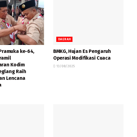
DAERAH
 Pramuka ke-64,
BMKG, Hujan Es Pengaruh
ramil
Operasi Modifikasi Cuaca
aran Kodim
13/08/2025
glang Raih
an Lencana
a