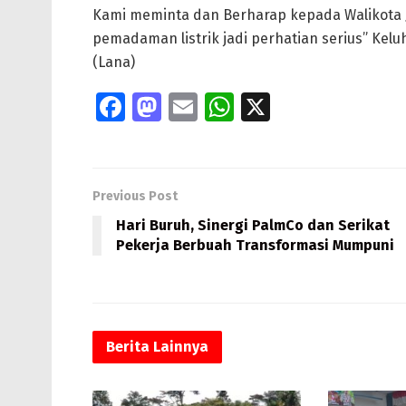
Kami meminta dan Berharap kepada Walikota 
pemadaman listrik jadi perhatian serius” Kelu
(Lana)
Fa
M
E
W
X
ce
as
m
h
b
to
ai
at
o
d
l
s
Previous Post
o
o
A
Hari Buruh, Sinergi PalmCo dan Serikat
k
n
p
Pekerja Berbuah Transformasi Mumpuni
p
Berita
Lainnya