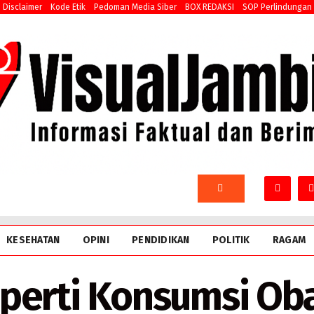
Disclaimer
Kode Etik
Pedoman Media Siber
BOX REDAKSI
SOP Perlindungan
KESEHATAN
OPINI
PENDIDIKAN
POLITIK
RAGAM
perti Konsumsi Oba