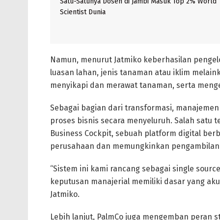
Satu-Satunya Dosen di Jambi Masuk Top 2% World
Scientist Dunia
Namun, menurut Jatmiko keberhasilan pengel
luasan lahan, jenis tanaman atau iklim melain
menyikapi dan merawat tanaman, serta mengelo
Sebagai bagian dari transformasi, manajemen 
proses bisnis secara menyeluruh. Salah sat
Business Cockpit, sebuah platform digital be
perusahaan dan memungkinkan pengambilan k
“Sistem ini kami rancang sebagai single sour
keputusan manajerial memiliki dasar yang ak
Jatmiko.
Lebih lanjut, PalmCo juga mengemban peran s