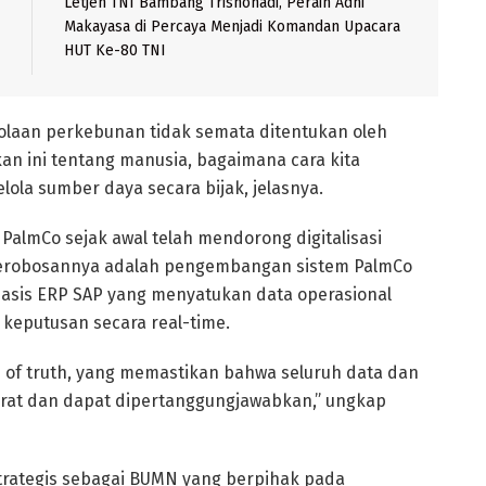
Letjen TNI Bambang Trisnohadi, Peraih Adhi
Makayasa di Percaya Menjadi Komandan Upacara
HUT Ke-80 TNI
olaan perkebunan tidak semata ditentukan oleh
kan ini tentang manusia, bagaimana cara kita
la sumber daya secara bijak, jelasnya.
PalmCo sejak awal telah mendorong digitalisasi
u terobosannya adalah pengembangan sistem PalmCo
rbasis ERP SAP yang menyatukan data operasional
eputusan secara real-time.
ce of truth, yang memastikan bahwa seluruh data dan
urat dan dapat dipertanggungjawabkan,” ungkap
trategis sebagai BUMN yang berpihak pada