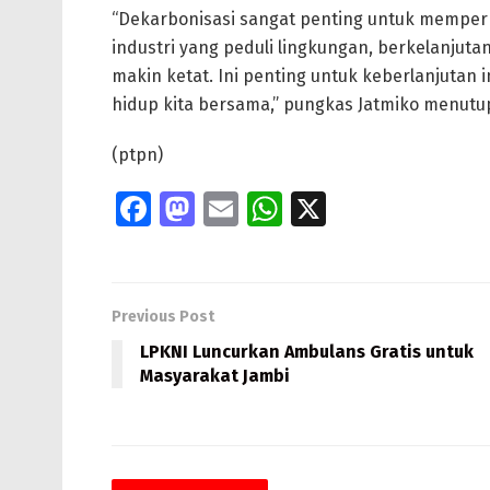
“Dekarbonisasi sangat penting untuk memperku
industri yang peduli lingkungan, berkelanjut
makin ketat. Ini penting untuk keberlanjutan
hidup kita bersama,” pungkas Jatmiko menutu
(ptpn)
Fa
M
E
W
X
ce
as
m
h
b
to
ai
at
o
d
l
s
Previous Post
o
o
A
LPKNI Luncurkan Ambulans Gratis untuk
k
n
p
Masyarakat Jambi
p