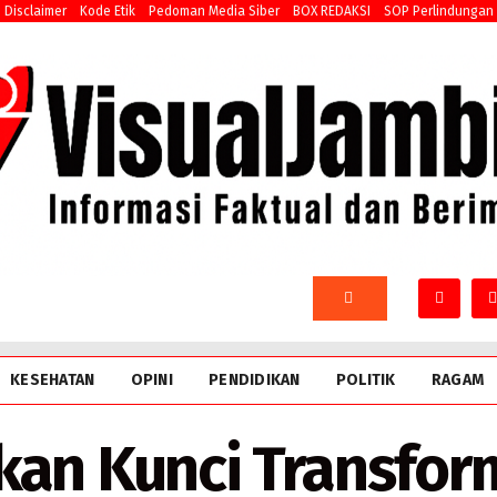
Disclaimer
Kode Etik
Pedoman Media Siber
BOX REDAKSI
SOP Perlindungan
KESEHATAN
OPINI
PENDIDIKAN
POLITIK
RAGAM
kan Kunci Transfor