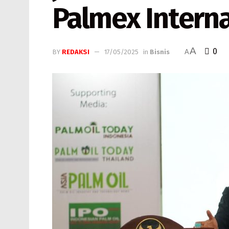
Palmex Interna
A
0
BY
REDAKSI
17/05/2025
in
Bisnis
A