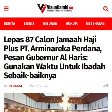
BERITA
BISNIS
HIBURAN
HUKUM
KESEHATAN
Lepas 87 Calon Jamaah Haji
Plus PT. Arminareka Perdana,
Pesan Gubernur Al Haris:
Gunakan Waktu Untuk Ibadah
Sebaik-baiknya
A
BY
REDAKSI
25/05/2024
A