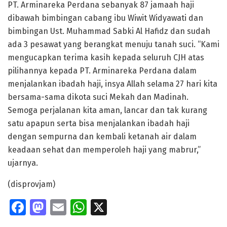
PT. Arminareka Perdana sebanyak 87 jamaah haji
dibawah bimbingan cabang ibu Wiwit Widyawati dan
bimbingan Ust. Muhammad Sabki Al Hafidz dan sudah
ada 3 pesawat yang berangkat menuju tanah suci. “Kami
mengucapkan terima kasih kepada seluruh CJH atas
pilihannya kepada PT. Arminareka Perdana dalam
menjalankan ibadah haji, insya Allah selama 27 hari kita
bersama-sama dikota suci Mekah dan Madinah.
Semoga perjalanan kita aman, lancar dan tak kurang
satu apapun serta bisa menjalankan ibadah haji
dengan sempurna dan kembali ketanah air dalam
keadaan sehat dan memperoleh haji yang mabrur,”
ujarnya.
(disprovjam)
Fa
M
E
W
X
ce
as
m
h