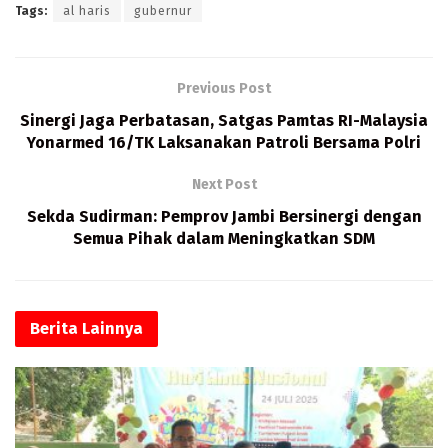
Tags:
al haris
gubernur
b
to
ai
at
o
d
l
s
o
o
A
Previous Post
k
n
p
Sinergi Jaga Perbatasan, Satgas Pamtas RI-Malaysia
Yonarmed 16/TK Laksanakan Patroli Bersama Polri
p
Next Post
Sekda Sudirman: Pemprov Jambi Bersinergi dengan
Semua Pihak dalam Meningkatkan SDM
Berita
Lainnya