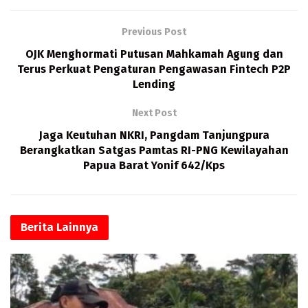
o
d
l
s
o
o
A
Previous Post
k
n
p
OJK Menghormati Putusan Mahkamah Agung dan
Terus Perkuat Pengaturan Pengawasan Fintech P2P
p
Lending
Next Post
Jaga Keutuhan NKRI, Pangdam Tanjungpura
Berangkatkan Satgas Pamtas RI-PNG Kewilayahan
Papua Barat Yonif 642/Kps
Berita
Lainnya