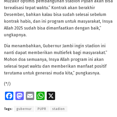
Muzakir optimis pembangunan stadion Pijoan akan bisa
terealisasi tepat waktu.” Kontrak akan berakhir
Desember, bahkan kalau bisa sudah selesai sebelum
kontrak habis, dan ini program untuk masyarakat, Insya
Allah 2025 sudah bisa dimanfaatkan dengan baik,”
ungkapnya.
Dia menambahkan, Gubernur Jambi ingin stadion ini
nanti dapat memberikan multiefek bagi masyarakat.”
Mohon doa semuanya, Insya Allah program ini akan
selesai tepat waktu dan memberikan manfaat positif
terutama untuk generasi muda kita,” pungkasnya.
(*/)
Fa
M
E
W
X
ce
as
m
h
Tags:
gubernur
PUPR
stadion
b
to
ai
at