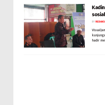
Kadin
sosia
BY
REDAKS
VisualJa
kunjunga
hadir me