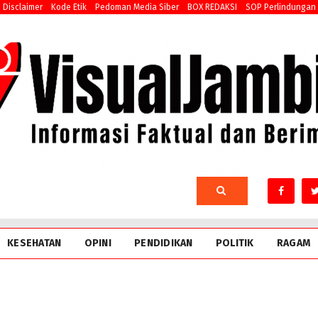
Disclaimer
Kode Etik
Pedoman Media Siber
BOX REDAKSI
SOP Perlindungan
KESEHATAN
OPINI
PENDIDIKAN
POLITIK
RAGAM