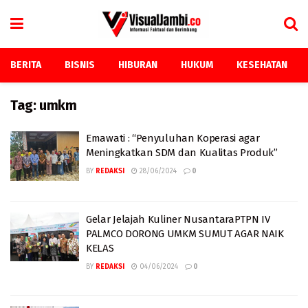
BERITA
BISNIS
HIBURAN
HUKUM
KESEHATAN
Tag:
umkm
Emawati : “Penyuluhan Koperasi agar
Meningkatkan SDM dan Kualitas Produk”
BY
REDAKSI
28/06/2024
0
Gelar Jelajah Kuliner NusantaraPTPN IV
PALMCO DORONG UMKM SUMUT AGAR NAIK
KELAS
BY
REDAKSI
04/06/2024
0