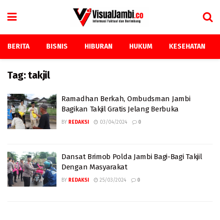
BERITA
BISNIS
HIBURAN
HUKUM
KESEHATAN
Tag:
takjil
Ramadhan Berkah, Ombudsman Jambi
Bagikan Takjil Gratis Jelang Berbuka
BY
REDAKSI
03/04/2024
0
Dansat Brimob Polda Jambi Bagi-Bagi Takjil
Dengan Masyarakat
BY
REDAKSI
25/03/2024
0