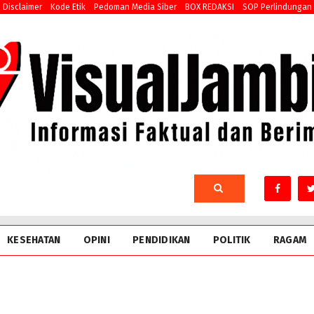
Disclaimer
Kode Etik
Pedoman Media Siber
BOX REDAKSI
SOP Perlindungan
KESEHATAN
OPINI
PENDIDIKAN
POLITIK
RAGAM