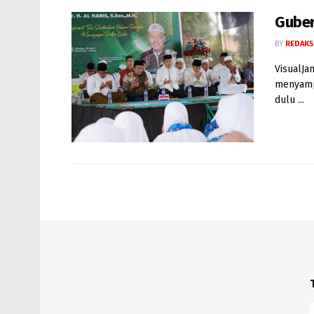
Guber
BY
REDAKS
VisualJam
menyampa
dulu ...