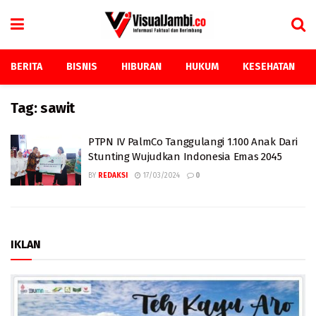
BERITA
BISNIS
HIBURAN
HUKUM
KESEHATAN
Tag:
sawit
PTPN IV PalmCo Tanggulangi 1.100 Anak Dari
Stunting Wujudkan Indonesia Emas 2045
BY
REDAKSI
17/03/2024
0
IKLAN