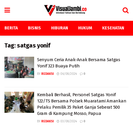
BERITA
BISNIS
HIBURAN
HUKUM
KESEHATAN
Tag:
satgas yonif
Senyum Ceria Anak-Anak Bersama Satgas
Yonif 323 Buaya Putih
BY
REDAKSI
06/08/2024
0
Kembali Berhasil, Personel Satgas Yonif
122/TS Bersama Polsek Muaratami Amankan
Pelaku Pemilik 35 Paket Ganja Seberat 500
Gram di Kampung Mosso, Papua
BY
REDAKSI
03/08/2024
0