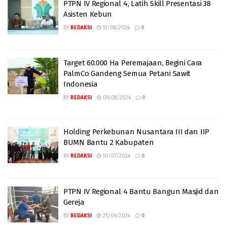
PTPN IV Regional 4, Latih Skill Presentasi 38
Asisten Kebun
BY
REDAKSI
13/08/2024
0
Target 60.000 Ha Peremajaan, Begini Cara
PalmCo Gandeng Semua Petani Sawit
Indonesia
BY
REDAKSI
09/08/2024
0
Holding Perkebunan Nusantara III dan IIP
BUMN Bantu 2 Kabupaten
BY
REDAKSI
10/07/2024
0
PTPN IV Regional 4 Bantu Bangun Masjid dan
Gereja
BY
REDAKSI
25/06/2024
0