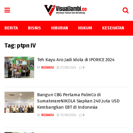
BERITA
BISNIS
HIBURAN
HUKUM
KESEHATAN
Tag:
ptpn IV
Teh Kayu Aro Jadi Idola di IPORICE 2024
BY
REDAKSI
27/08/2024
0
Bangun CBG Pertama PalmCo di
SumaterareNIKOLA Siapkan 240 Juta USD
Kembangkan EBT di Indonesia
BY
REDAKSI
15/08/2024
0