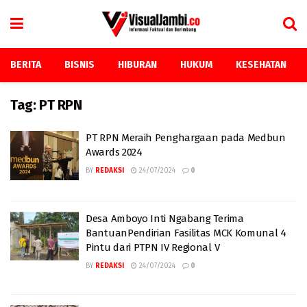
BERITA
BISNIS
HIBURAN
HUKUM
KESEHATAN
Tag:
PT RPN
PT RPN Meraih Penghargaan pada Medbun
Awards 2024
BY
REDAKSI
24/07/2024
0
Desa Amboyo Inti Ngabang Terima
BantuanPendirian Fasilitas MCK Komunal 4
Pintu dari PTPN IV Regional V
BY
REDAKSI
24/07/2024
0