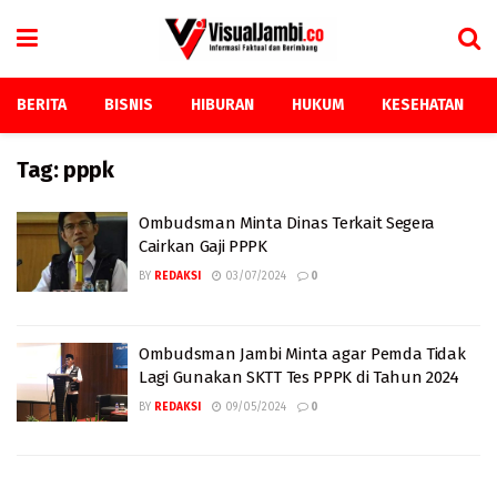
BERITA
BISNIS
HIBURAN
HUKUM
KESEHATAN
Tag:
pppk
Ombudsman Minta Dinas Terkait Segera
Cairkan Gaji PPPK
BY
REDAKSI
03/07/2024
0
Ombudsman Jambi Minta agar Pemda Tidak
Lagi Gunakan SKTT Tes PPPK di Tahun 2024
BY
REDAKSI
09/05/2024
0