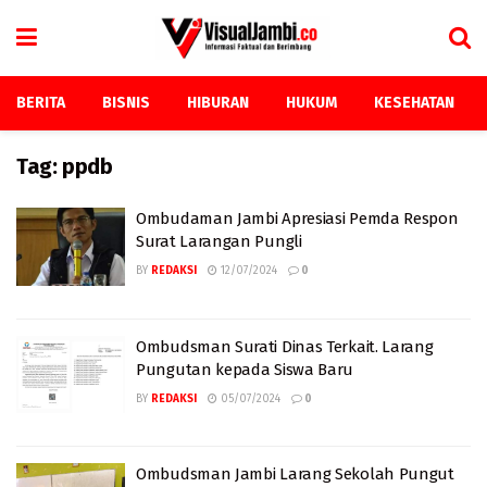
BERITA
BISNIS
HIBURAN
HUKUM
KESEHATAN
Tag:
ppdb
Ombudaman Jambi Apresiasi Pemda Respon
Surat Larangan Pungli
BY
REDAKSI
12/07/2024
0
Ombudsman Surati Dinas Terkait. Larang
Pungutan kepada Siswa Baru
BY
REDAKSI
05/07/2024
0
Ombudsman Jambi Larang Sekolah Pungut