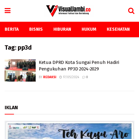
BERITA
BISNIS
HIBURAN
HUKUM
KESEHATAN
Tag:
pp3d
Ketua DPRD Kota Sungai Penuh Hadiri
Pengukuhan PP3D 2024-2029
BY
REDAKSI
17/05/2024
0
IKLAN