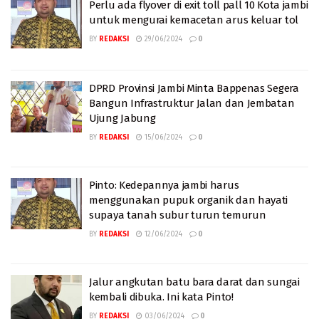
Perlu ada flyover di exit toll pall 10 Kota jambi
untuk mengurai kemacetan arus keluar tol
BY
REDAKSI
29/06/2024
0
DPRD Provinsi Jambi Minta Bappenas Segera
Bangun Infrastruktur Jalan dan Jembatan
Ujung Jabung
BY
REDAKSI
15/06/2024
0
Pinto: Kedepannya jambi harus
menggunakan pupuk organik dan hayati
supaya tanah subur turun temurun
BY
REDAKSI
12/06/2024
0
Jalur angkutan batu bara darat dan sungai
kembali dibuka. Ini kata Pinto!
BY
REDAKSI
03/06/2024
0