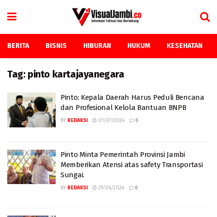
BERITA
BISNIS
HIBURAN
HUKUM
KESEHATAN
Tag:
pinto kartajayanegara
Pinto: Kepala Daerah Harus Peduli Bencana
dan Profesional Kelola Bantuan BNPB
BY
REDAKSI
01/07/2024
0
Pinto Minta Pemerintah Provinsi Jambi
Memberikan Atensi atas safety Transportasi
Sungai.
BY
REDAKSI
29/06/2024
0