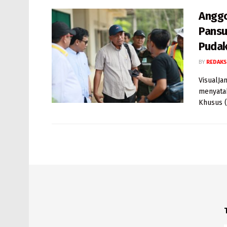
Anggo
Pansu
Pudak
BY
REDAKS
VisualJa
menyatak
Khusus (P