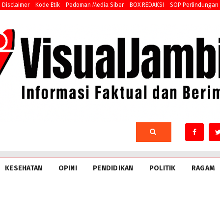
Disclaimer
Kode Etik
Pedoman Media Siber
BOX REDAKSI
SOP Perlindungan
KESEHATAN
OPINI
PENDIDIKAN
POLITIK
RAGAM