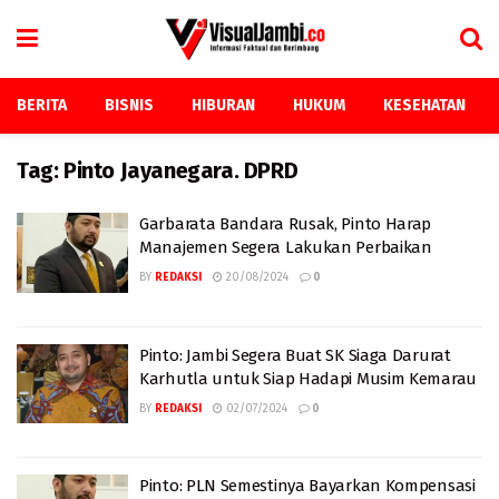
BERITA
BISNIS
HIBURAN
HUKUM
KESEHATAN
Tag:
Pinto Jayanegara. DPRD
Garbarata Bandara Rusak, Pinto Harap
Manajemen Segera Lakukan Perbaikan
BY
REDAKSI
20/08/2024
0
Pinto: Jambi Segera Buat SK Siaga Darurat
Karhutla untuk Siap Hadapi Musim Kemarau
BY
REDAKSI
02/07/2024
0
Pinto: PLN Semestinya Bayarkan Kompensasi