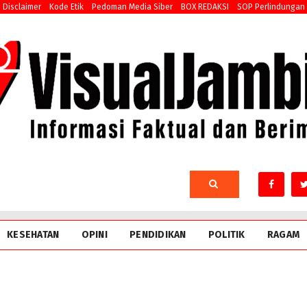
Disclaimer
Kode Etik
Pedoman Media Siber
BOX REDAKSI
SOP Perlindungan
KESEHATAN
OPINI
PENDIDIKAN
POLITIK
RAGAM