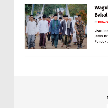
Wagub
Bakal
BY
REDAKS
VisualJa
Jambi Dr
Pondok ..