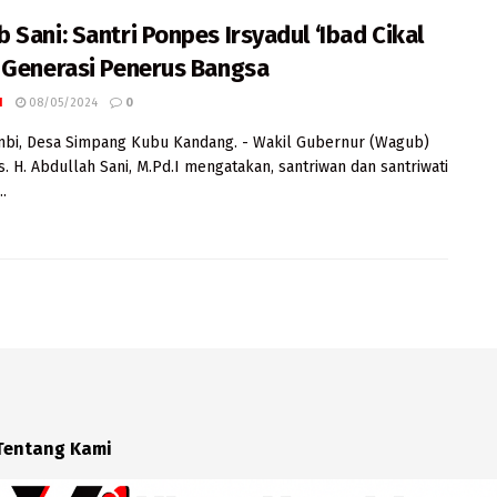
 Sani: Santri Ponpes Irsyadul ‘Ibad Cikal
 Generasi Penerus Bangsa
I
08/05/2024
0
mbi, Desa Simpang Kubu Kandang. - Wakil Gubernur (Wagub)
s. H. Abdullah Sani, M.Pd.I mengatakan, santriwan dan santriwati
.
Tentang Kami