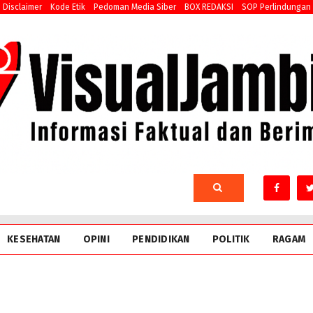
Disclaimer
Kode Etik
Pedoman Media Siber
BOX REDAKSI
SOP Perlindungan
KESEHATAN
OPINI
PENDIDIKAN
POLITIK
RAGAM