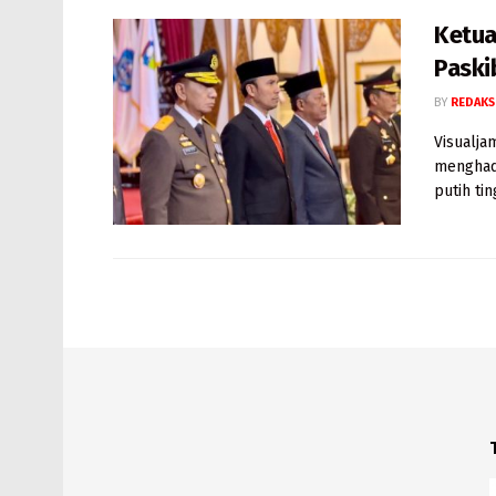
Ketua
Paski
BY
REDAKS
Visualja
menghad
putih tin