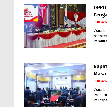
DPRD 
Penga
BY
REDAKS
VisualJa
paripur
Peratura
Rapat
Masa 
BY
REDAKS
VisualJa
Paripurn
Pendapat 