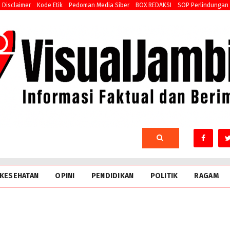
Disclaimer
Kode Etik
Pedoman Media Siber
BOX REDAKSI
SOP Perlindungan
KESEHATAN
OPINI
PENDIDIKAN
POLITIK
RAGAM